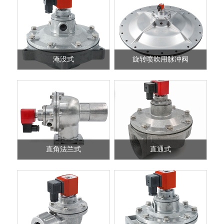
淹没式
旋转喷吹用脉冲阀
淹没式
旋转喷吹用脉冲阀
直角法兰式
直通式